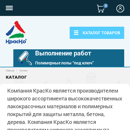
0
КАТАЛОГ ТОВАРОВ
Выполнение работ
Полимерные полы “под ключ”
Главная
/
Каталог
Полимерные наливные полы
КАТАЛОГ
Полиуретановые полы
Для бетонных полов
Компания КрасКо является производителем
Эпоксидные полы
широкого ассортимента высококачественных
Полиуретановые полы
Для металла
Водно-эпоксидные наливные полы
лакокрасочных материалов и полимерных
Эпоксидные полы
покрытий для защиты металла, бетона,
Эпоксидный ровнитель бетона
Грунт-эмали по металлу
Для фасадов
Краски для бетона
дерева. Компания КрасКо является
Грунтовки
Защита в один слой
Пропитки для бетона
Краски для фасадов
производителем широкого ассортимента