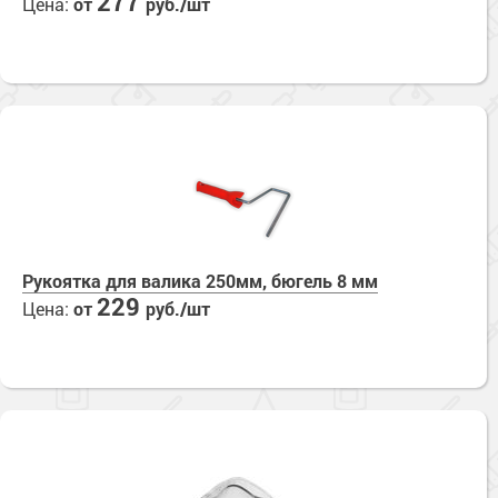
277
Цена:
от
руб./шт
Сопутствующие товары
Морозостойкие краски для металла
Морозостойкие краски для фасада
Сопутствующие товары
Рукоятка для валика 250мм, бюгель 8 мм
229
Цена:
от
руб./шт