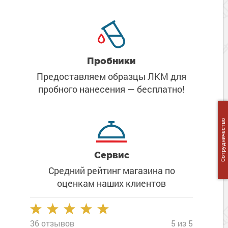
Сопутствующие товары
Морозостойкие краски для металла
Морозостойкие краски для фасада
Сопутствующие товары
Пробники
Предоставляем образцы ЛКМ
для
пробного нанесения
— бесплатно!
Сотрудничество
Сервис
Средний рейтинг магазина
по
оценкам наших клиентов
36 отзывов
5 из 5