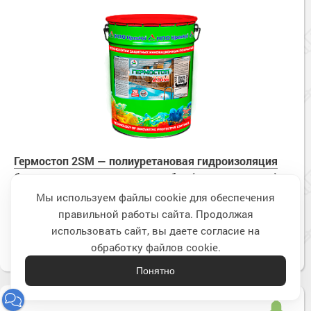
Гермостоп 2SM — полиуретановая гидроизоляция
без запаха для внутренних работ (полуглянцевая)
по запросу
Цена:
Мы используем файлы cookie для обеспечения
правильной работы сайта. Продолжая
Наверх
Подробнее
использовать сайт, вы даете согласие на
обработку файлов cookie.
Понятно