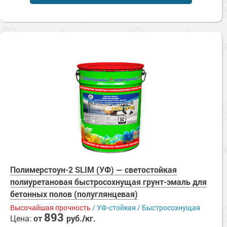
Сопутствующие товары
Морозостойкие краски для металла
Морозостойкие краски для фасада
Сопутствующие товары
Полимерстоун-2 SLIM (УФ) — светостойкая
полиуретановая быстросохнущая грунт-эмаль для
бетонных полов (полуглянцевая)
Высочайшая прочность
/ УФ-стойкая / Быстросохнущая
893
Цена:
от
руб./кг.