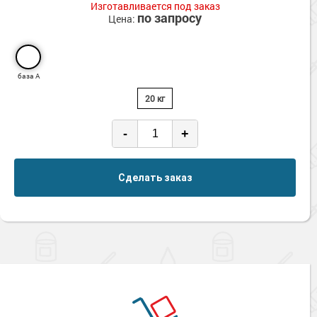
Изготавливается под заказ
Сопутствующие товары
Морозостойкие краски для металла
по запросу
Цена:
Морозостойкие краски для фасада
Сопутствующие товары
база А
20 кг
-
+
Сделать заказ