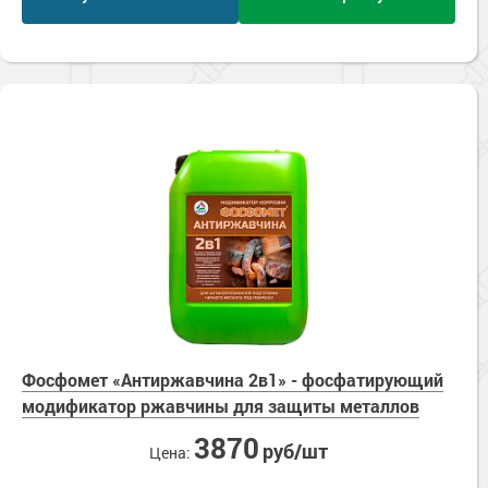
Ингибиторы коррозии
Сопутствующие товары
Пищевая промышленность
Растворители и разбавители для металла
Жидкая теплоизоляция
Нефтегазовая промышленность
Шпатлевки для металла
Для металла
Экологичные материалы
Сопутствующие товары
Сопутствующие товары
Для фасада
Для бетонных полов
Антистатические покрытия
Сопутствующие товары
Для металла
Для бетона
Промышленные покрытия
Для фасада
Сопутствующие товары
Для дерева
Промышленные полы
Холодное цинкование
Для интерьеров
Ремонт промышленных полов
Грунтовки для холодного цинкования
Молотковые эмали
Сопутствующие товары
Защита железобетонных конструкций
Сопутствующие товары
Промышленные металлоконструкции
Для металла
Антикоррозионная защита
Фосфомет «Антиржавчина 2в1» - фосфатирующий
Промышленное оборудование
Сопутствующие товары
модификатор ржавчины для защиты металлов
Толстослойные грунт-эмали
Морозостойкие краски
Промышленные ремонтные покрытия для металла
3870
руб/шт
Алюминиевые краски
Цена:
Промышленные стены
Морозостойкие краски для бетонных полов
Сопутствующие товары