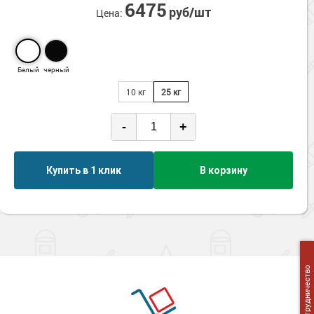
6475
Сопутствующие товары
Морозостойкие краски для металла
руб/шт
Цена:
Морозостойкие краски для фасада
Сопутствующие товары
Белый
черный
10 кг
25 кг
-
+
Купить в 1 клик
В корзину
Сотрудничество