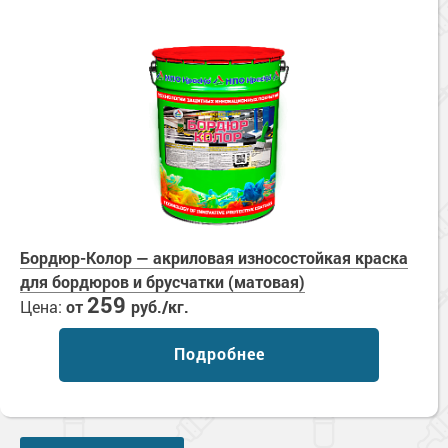
Сопутствующие товары
Морозостойкие краски для металла
Морозостойкие краски для фасада
Сопутствующие товары
Бордюр-Колор — акриловая износостойкая краска
для бордюров и брусчатки (матовая)
259
Цена:
от
руб./кг.
Подробнее