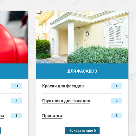
ДЛЯ ФАСАДОВ
Краски для фасадов
31
4
Грунтовки для фасадов
5
2
ла
Пропитки
1
3
и
Герметики
Показать еще 6
4
1