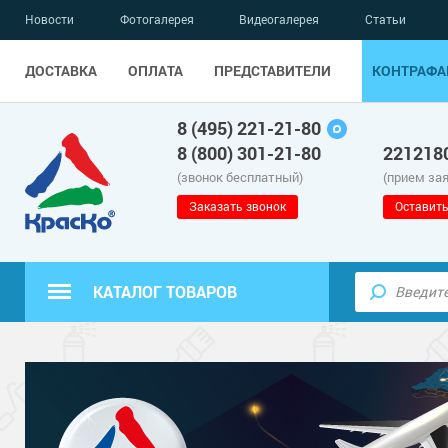
Новости
Фотогалерея
Видеогалерея
Статьи
ДОСТАВКА
ОПЛАТА
ПРЕДСТАВИТЕЛИ
КОНТРАФА
8 (495) 221-21-80
8 (800) 301-21-80
221218
(звонок бесплатный)
(прием за
Заказать звонок
Оставить
КАТАЛОГ ТОВАРОВ
Полиуретанов
Полимерные наливные полы
Эпоксидные п
Полиуретанов
Для бетонных полов
Водно-эпокси
Эпоксидные п
Грунт-эмали п
Для металла