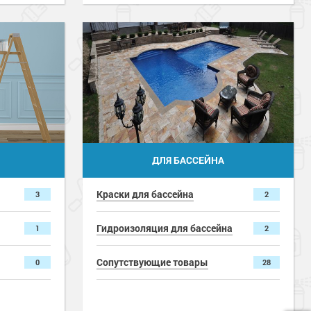
Жидкая теплоизоляция
13
1
Гидрофобизатор
2
2
Смывка
2
1
Антивысол
3
1
Сопутствующие товары
12
28
ДЛЯ БАССЕЙНА
6
Краски для бассейна
3
2
9
Гидроизоляция для бассейна
1
2
1
Сопутствующие товары
0
28
ы
3
4