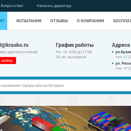
Вопрос-ответ
Написать директору
КТ
ИСПЫТАНИЯ
ОТЗЫВЫ
О КОМПАНИИ
БЕСПЛА
0@krasko.ru
График работы
Адреса
явок круглосуточный)
Пн - пт: 9:00 до 17:00,
ул.Кузне
Сб, вс: выходные
тел. +7 (
 заявку
ул. Росс
тел. +7 (
ые полы
олы
ые полы
дные наливные
олы
о металлу