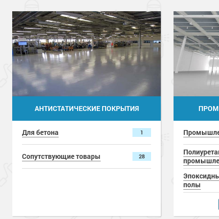
АНТИСТАТИЧЕСКИЕ ПОКРЫТИЯ
ПРОМ
Для бетона
Промышле
1
Полиурет
Сопутствующие товары
28
промышле
Эпоксидн
полы
Краски д
полов