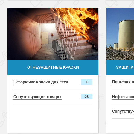
ОГНЕЗАЩИТНЫЕ КРАСКИ
ЗАЩИТА 
Негорючие краски для стен
Пищевая 
1
Сопутствующие товары
Нефтегазо
28
Сопутству