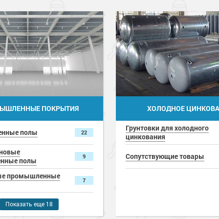
ЫШЛЕННЫЕ ПОКРЫТИЯ
ХОЛОДНОЕ ЦИНКОВ
Грунтовки для холодного
нные полы
22
цинкования
ановые
Сопутствующие товары
9
нные полы
ые промышленные
7
ля промышленных
Показать еще 18
15