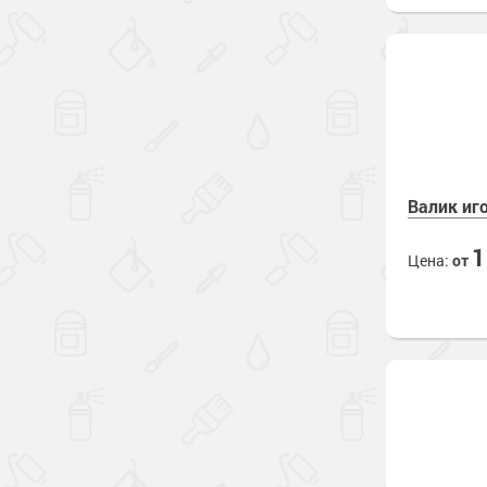
Валик иг
Цена:
от