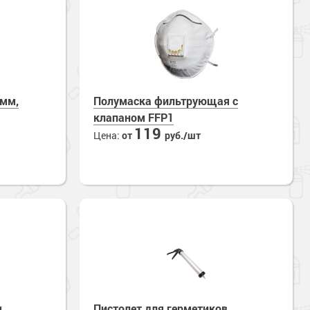
0мм,
Полумаска фильтрующая с
клапаном FFP1
119
Цена:
от
руб./шт
м
Пистолет для герметиков