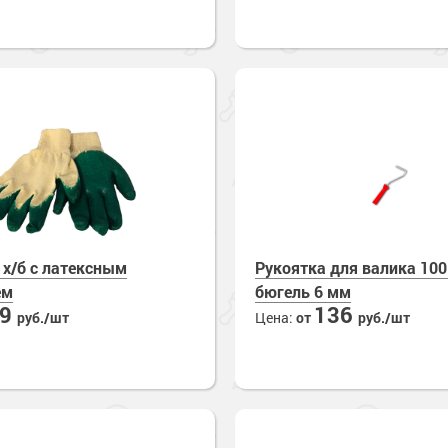
 х/б с латексным
Рукоятка для валика 10
ем
бюгель 6 мм
69
136
руб./шт
Цена:
от
руб./шт