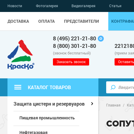
Новости
Фотогалерея
Видеогалерея
Статьи
ДОСТАВКА
ОПЛАТА
ПРЕДСТАВИТЕЛИ
КОНТРАФА
8 (495) 221-21-80
8 (800) 301-21-80
221218
(звонок бесплатный)
(прием за
Заказать звонок
Оставить
КАТАЛОГ ТОВАРОВ
Полиуретанов
Полимерные наливные полы
Защита цистерн и резервуаров
Главная
/
Кат
Пищевая промышленность
Эпоксидные п
Полиуретанов
Для бетонных полов
СОПУ
Нефтегазовая
Водно-эпокси
Эпоксидные п
Грунт-эмали п
Для металла