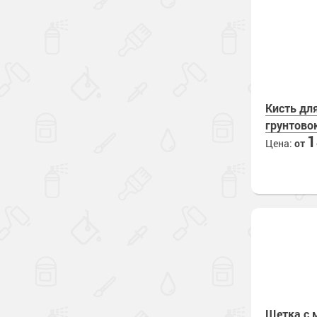
Кисть для
грунтово
Цена:
от
Щетка с 