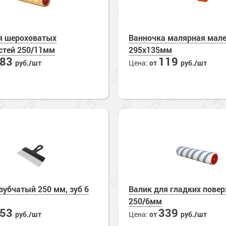
я шероховатых
Ванночка малярная мал
стей 250/11мм
295х135мм
283
119
руб./шт
Цена:
от
руб./шт
зубчатый 250 мм, зуб 6
Валик для гладких повер
250/6мм
253
339
руб./шт
Цена:
от
руб./шт