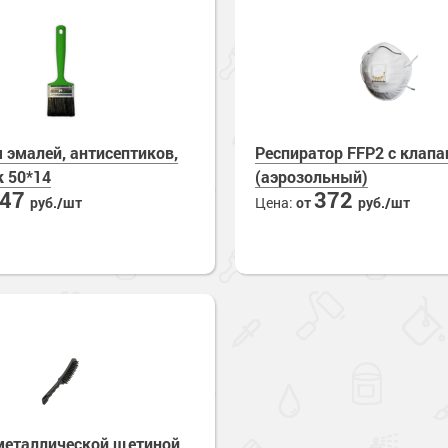
 эмалей, антисептиков,
Респиратор FFP2 с клап
к 50*14
(аэрозольный)
147
372
руб./шт
Цена:
от
руб./шт
металлической щетиной