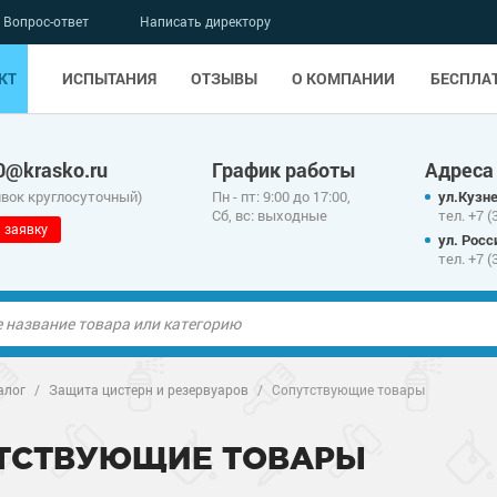
Вопрос-ответ
Написать директору
КТ
ИСПЫТАНИЯ
ОТЗЫВЫ
О КОМПАНИИ
БЕСПЛА
0@krasko.ru
График работы
Адреса
явок круглосуточный)
Пн - пт: 9:00 до 17:00,
ул.Кузне
Сб, вс: выходные
тел. +7 (
 заявку
ул. Росс
тел. +7 (
ые полы
алог
/
Защита цистерн и резервуаров
/
Сопутствующие товары
олы
ые полы
ТСТВУЮЩИЕ ТОВАРЫ
дные наливные
олы
о металлу