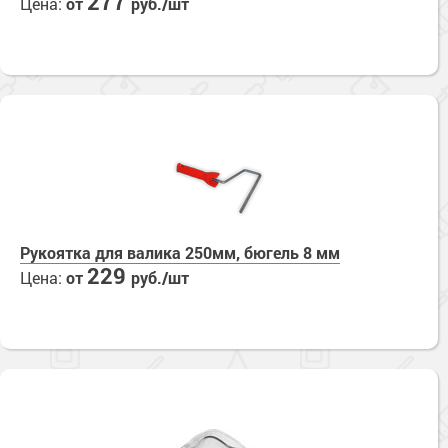
277
Цена:
от
руб./шт
Сопутствующие товары
Морозостойкие краски для металла
Морозостойкие краски для фасада
Сопутствующие товары
Рукоятка для валика 250мм, бюгель 8 мм
229
Цена:
от
руб./шт